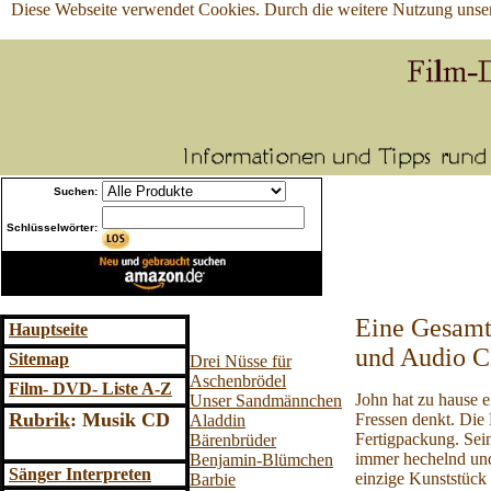
Diese Webseite verwendet Cookies. Durch die weitere Nutzung unse
Suchen:
Schlüsselwörter:
Eine Gesamtü
Hauptseite
und Audio C
Sitemap
Drei Nüsse für
Aschenbrödel
Film- DVD
- Liste A-Z
John hat zu hause e
Unser Sandmännchen
Rubrik
: Musik CD
Fressen denkt. Die 
Aladdin
Fertigpackung. Sei
Bärenbrüder
immer hechelnd und
Benjamin-Blümchen
Sänger Interpreten
einzige Kunststück 
Barbie