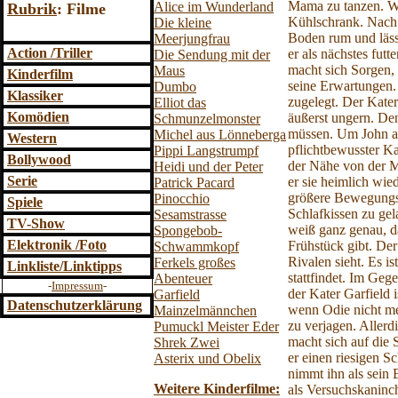
Mama zu tanzen. We
Alice im Wunderland
Rubrik
: Filme
Kühlschrank. Nach 
Die kleine
Boden rum und läss
Meerjungfrau
Action /Triller
er als nächstes fut
Die Sendung mit der
macht sich Sorgen,
Maus
Kinderfilm
seine Erwartungen. 
Dumbo
Klassiker
zugelegt. Der Kate
Elliot das
Komödien
äußerst ungern. De
Schmunzelmonster
müssen. Um John ab
Michel aus Lönneberga
Western
pflichtbewusster Ka
Pippi Langstrumpf
Bollywood
der Nähe von der Ma
Heidi und der Peter
Serie
er sie heimlich wie
Patrick Pacard
größere Bewegungsa
Pinocchio
Spiele
Schlafkissen zu ge
Sesamstrasse
TV-Show
weiß ganz genau, 
Spongebob-
Elektronik /Foto
Frühstück gibt. Der
Schwammkopf
Rivalen sieht. Es i
Ferkels großes
Linkliste/Linktipps
stattfindet. Im Geg
Abenteuer
-
Impressum
-
der Kater Garfield
Garfield
Datenschutzerklärung
wenn Odie nicht me
Mainzelmännchen
zu verjagen. Aller
Pumuckl Meister Eder
macht sich auf die 
Shrek Zwei
er einen riesigen S
Asterix und Obelix
nimmt ihn als sein 
Weitere Kinderfilme:
als Versuchskaninch