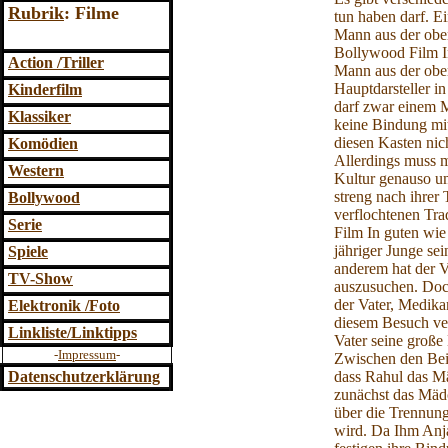
Rubrik
: Filme
tun haben darf. E
Mann aus der ober
Bollywood Film In
Action /Triller
Mann aus der ober
Hauptdarsteller 
Kinderfilm
darf zwar einem M
Klassiker
keine Bindung mi
diesen Kasten nic
Komödien
Allerdings muss m
Western
Kultur genauso u
streng nach ihrer
Bollywood
verflochtenen Tra
Serie
Film In guten wie
jähriger Junge sei
Spiele
anderem hat der V
TV-Show
auszusuchen. Doc
der Vater, Medika
Elektronik /Foto
diesem Besuch ver
Linkliste/Linktipps
Vater seine große
-
Impressum
-
Zwischen den Beide
dass Rahul das Mä
Datenschutzerklärung
zunächst das Mädc
über die Trennung
wird. Da Ihm Anjali