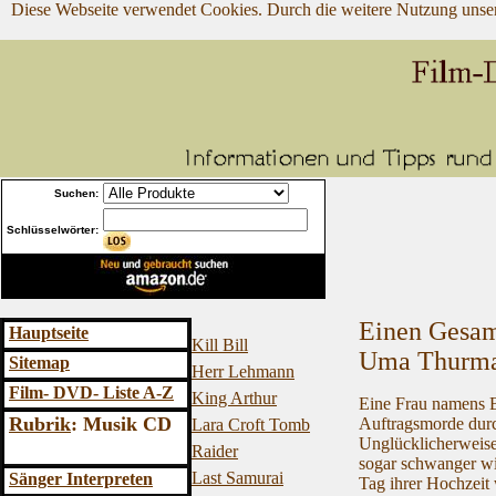
Diese Webseite verwendet Cookies. Durch die weitere Nutzung unse
Suchen:
Schlüsselwörter:
Einen Gesamt
Hauptseite
Kill Bill
Uma Thurman
Sitemap
Herr Lehmann
Film- DVD
- Liste A-Z
King Arthur
Eine Frau namens B
Rubrik
: Musik CD
Auftragsmorde durch
Lara Croft Tomb
Unglücklicherweise 
Raider
sogar schwanger wir
Last Samurai
Sänger Interpreten
Tag ihrer Hochzeit 