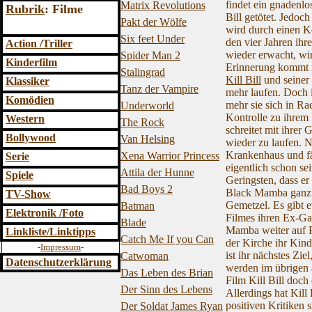
findet ein gnadenlo
Matrix Revolutions
Rubrik
: Filme
Bill getötet. Jedoc
Pakt der Wölfe
wird durch einen Ko
Six feet Under
den vier Jahren ihr
Action /Triller
wieder erwacht, wir
Spider Man 2
Kinderfilm
Erinnerung kommt im
Stalingrad
Kill Bill
und seiner 
Klassiker
Tanz der Vampire
mehr laufen. Doch i
Komödien
mehr sie sich in Ra
Underworld
Kontrolle zu ihrem 
Western
The Rock
schreitet mit ihrer 
Bollywood
Van Helsing
wieder zu laufen. N
Krankenhaus und fäh
Xena Warrior Princess
Serie
eigentlich schon se
Attila der Hunne
Spiele
Geringsten, dass er
Bad Boys 2
Black Mamba ganz un
TV-Show
Gemetzel. Es gibt et
Batman
Elektronik /Foto
Filmes ihren Ex-Gat
Blade
Mamba weiter auf Ra
Linkliste/Linktipps
Catch Me If you Can
der Kirche ihr Kind
-
Impressum
-
ist ihr nächstes Zi
Catwoman
Datenschutzerklärung
werden im übrigen a
Das Leben des Brian
Film Kill Bill doch
Der Sinn des Lebens
Allerdings hat Kill
positiven Kritiken s
Der Soldat James Ryan