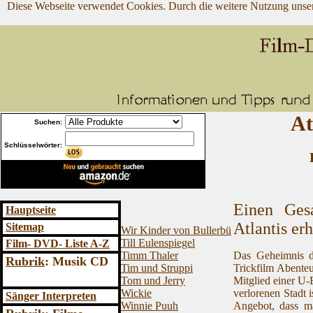
Diese Webseite verwendet Cookies. Durch die weitere Nutzung unse
At
Suchen:
Schlüsselwörter:
Einen Ges
Hauptseite
Atlantis er
Sitemap
Wir Kinder von Bullerbü
Till Eulenspiegel
Film- DVD
- Liste A-Z
Das Geheimnis de
Timm Thaler
Rubrik
: Musik CD
Trickfilm Abente
Tim und Struppi
Mitglied einer U-B
Tom und Jerry
verlorenen Stadt i
Wickie
Sänger Interpreten
Angebot, dass ma
Winnie Puuh