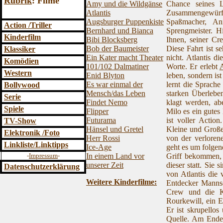
Rubrik
: Filme
Chance seines L
Amy und die Wildgänse
Zusammengewürfel
Atlantis
Spaßmacher, Ann
Augsburger Puppenkiste
Action /Triller
Sprengmeister. 
Bernhard und Bianca
Kinderfilm
Ihnen, seiner Cr
Bibi Blocksberg
Diese Fahrt ist s
Bob der Baumeister
Klassiker
nicht. Atlantis d
Ein Kater macht Theater
Komödien
Worte. Er erlebt
A
101/102 Dalmatiner
Western
leben, sondern is
Enid Blyton
lernt die Sprache
Es war einmal der
Bollywood
starken Überlebe
Mensch/das Leben
Serie
klagt werden, ab
Findet Nemo
Spiele
Milo es ein gutes
Flipper
ist voller Actio
Futurama
TV-Show
Kleine und Große
Hänsel und Gretel
Elektronik /Foto
von der verloren
Herr Rossi
Linkliste/Linktipps
geht es um folgend
Ice-Age
Griff bekommen, 
-
Impressum
-
In einem Land vor
dieser statt. Sie
unserer Zeit
Datenschutzerklärung
von Atlantis die
Weitere Kinderfilme:
Entdecker Mannsc
Crew und die Kö
Rourkewill, ein E
Er ist skrupellos
Quelle. Am Ende 